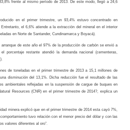
33,8% frente al mismo período de 2013. De este modo, llegó a 24,6
roducido en el primer trimestre, un 93,4% estuvo concentrado en
tretanto, el 6,6% atiende a la extracción del mineral en el interior
toneladas en Norte de Santander, Cundinamarca y Boyacá).
l arranque de este año el 97% de la producción de carbón se envió a
 el porcentaje restante atendió la demanda nacional (cementeras,
).
ones de toneladas en el primer trimestre de 2013 a 15,1 millones de
 una disminución del 13,1%. Dicha reducción fue el resultado de las
ades ambientales reflejadas en la suspensión de cargue de buques en
tural Resources (CNR) en el primer trimestre de 2014?, explica un
ridad minera explicó que en el primer trimestre de 2014 esta cayó 7%,
comportamiento tuvo relación con el menor precio del dólar y con las
os valores diferentes al oro”.