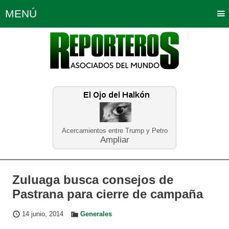
MENÚ
Portada
Política
Opinión
Bogotá
Internacionales
Planeta Tierra
Deportes
Económicas
Regiones
Judiciales
Tecnología
Salud
Turismo
Educación
Neira
Acercamientos entre Trump y Petro
Ampliar
Zuluaga busca consejos de
Pastrana para cierre de campaña
14 junio, 2014
Generales