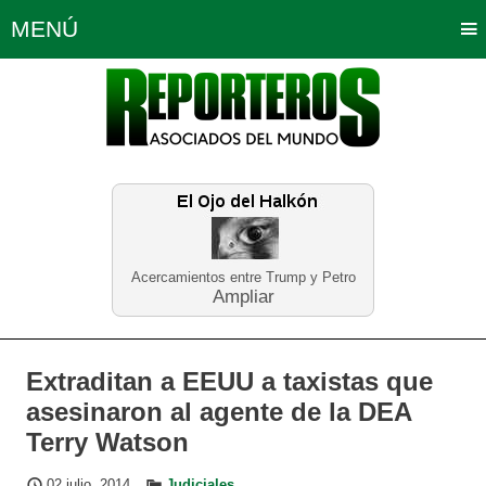
MENÚ
Portada
Política
Opinión
Bogotá
Internacionales
Planeta Tierra
Deportes
Económicas
Regiones
Judiciales
Tecnología
Salud
Turismo
Educación
Neira
Acercamientos entre Trump y Petro
Ampliar
Extraditan a EEUU a taxistas que
asesinaron al agente de la DEA
Terry Watson
02 julio, 2014
Judiciales