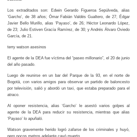
Los extraditados son: Edwin Gerardo Figueroa Sepúlveda, alias
‘Garcho’, de 38 años; Ómar Fabián Valdés Gualtero, de 27; Édgar
Javier Bello Murillo, alias ‘Payaso’, de 26; Héctor Leonardo López,
de 23; Julio Estiven Gracía Ramírez, de 30; y Andrés Álvaro Oviedo
García, de 21.
terry watson asesinos
El agente de la DEA fue víctima del “paseo millonario”, el 20 de junio
del año pasado.
Luego de reunirse en un bar del Parque de la 93, en el norte de
Bogotá, con varios amigos para observar un partido de baloncesto
por televisión, salió y abordó un taxi, que estaba preparado para el
atraco.
Al oponer resistencia, alias ‘Garcho’ le asestó varios golpes al
agente de la DEA para reducir su resistencia, mientras que alias
‘Payaso’ lo apuñaló.
Watson gravemente herido logró zafarse de los criminales y huyó,
pero pocos metros adelante cayó muerto.