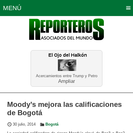
MENÚ
Portada
Política
Opinión
Bogotá
Internacionales
Planeta Tierra
Deportes
Económicas
Regiones
Judiciales
Tecnología
Salud
Turismo
Educación
Neira
Acercamientos entre Trump y Petro
Ampliar
Moody’s mejora las calificaciones
de Bogotá
30 julio, 2014
Bogotá