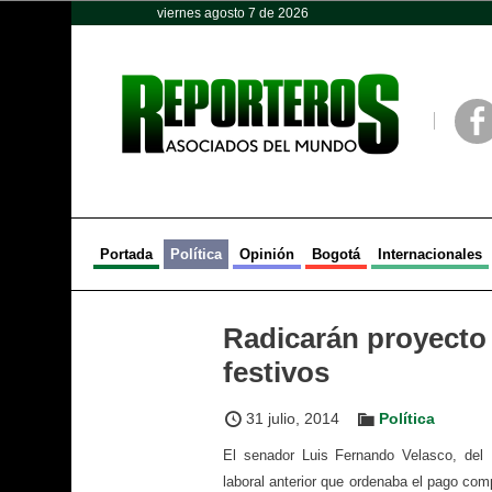
viernes agosto 7 de 2026
Opinión
Política
Deportes
Face
Portada
Política
Opinión
Bogotá
Internacionales
Radicarán proyecto 
festivos
31 julio, 2014
Política
El senador Luis Fernando Velasco, del 
laboral anterior que ordenaba el pago com