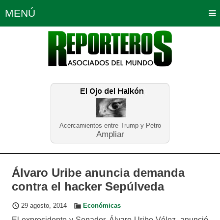
MENÚ
Portada
Política
Opinión
Bogotá
Internacionales
Planeta Tierra
Deportes
Económicas
Regiones
Judiciales
Tecnología
Salud
Turismo
Educación
Neira
Acercamientos entre Trump y Petro
Ampliar
Álvaro Uribe anuncia demanda
contra el hacker Sepúlveda
29 agosto, 2014
Económicas
El expresidente y Senador, Álvaro Uribe Vélez, anunció