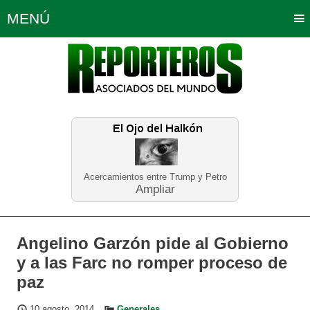
MENÚ
Portada
Política
Opinión
Bogotá
Internacionales
Planeta Tierra
Deportes
Económicas
Regiones
Judiciales
Tecnología
Salud
Turismo
Educación
Neira
Acercamientos entre Trump y Petro
Ampliar
Angelino Garzón pide al Gobierno
y a las Farc no romper proceso de
paz
10 agosto, 2014
Generales