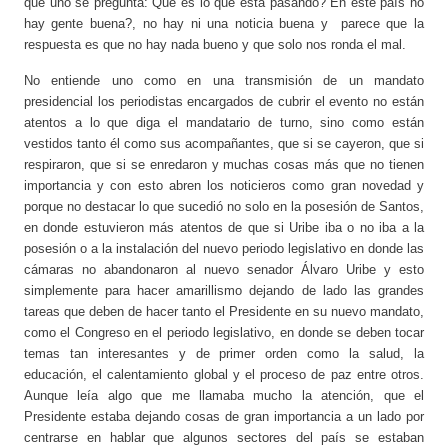
que uno se pregunta: Que es lo que está pasando? En este país no
hay gente buena?, no hay ni una noticia buena y parece que la
respuesta es que no hay nada bueno y que solo nos ronda el mal.
No entiende uno como en una transmisión de un mandato
presidencial los periodistas encargados de cubrir el evento no están
atentos a lo que diga el mandatario de turno, sino como están
vestidos tanto él como sus acompañantes, que si se cayeron, que si
respiraron, que si se enredaron y muchas cosas más que no tienen
importancia y con esto abren los noticieros como gran novedad y
porque no destacar lo que sucedió no solo en la posesión de Santos,
en donde estuvieron más atentos de que si Uribe iba o no iba a la
posesión o a la instalación del nuevo periodo legislativo en donde las
cámaras no abandonaron al nuevo senador Álvaro Uribe y esto
simplemente para hacer amarillismo dejando de lado las grandes
tareas que deben de hacer tanto el Presidente en su nuevo mandato,
como el Congreso en el periodo legislativo, en donde se deben tocar
temas tan interesantes y de primer orden como la salud, la
educación, el calentamiento global y el proceso de paz entre otros.
Aunque leía algo que me llamaba mucho la atención, que el
Presidente estaba dejando cosas de gran importancia a un lado por
centrarse en hablar que algunos sectores del país se estaban