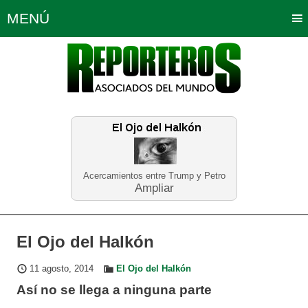
MENÚ
Portada
Política
Opinión
Bogotá
Internacionales
Planeta Tierra
Deportes
Económicas
Regiones
Judiciales
Tecnología
Salud
Turismo
Educación
Neira
Acercamientos entre Trump y Petro
Ampliar
El Ojo del Halkón
11 agosto, 2014
El Ojo del Halkón
Así no se llega a ninguna parte