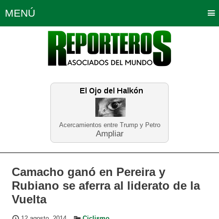
MENÚ
Portada
Política
Opinión
Bogotá
Internacionales
Planeta Tierra
Deportes
Económicas
Regiones
Judiciales
Tecnología
Salud
Turismo
Educación
Neira
Acercamientos entre Trump y Petro
Ampliar
Camacho ganó en Pereira y
Rubiano se aferra al liderato de la
Vuelta
12 agosto, 2014
Ciclismo