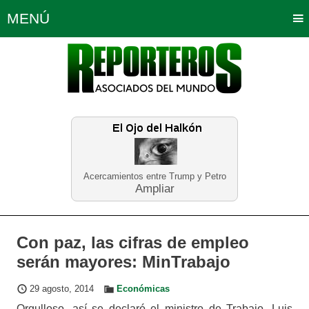
MENÚ
Portada
Política
Opinión
Bogotá
Internacionales
Planeta Tierra
Deportes
Económicas
Regiones
Judiciales
Tecnología
Salud
Turismo
Educación
Neira
Acercamientos entre Trump y Petro
Ampliar
Con paz, las cifras de empleo
serán mayores: MinTrabajo
29 agosto, 2014
Económicas
Orgulloso, así se declaró el ministro de Trabajo, Luis