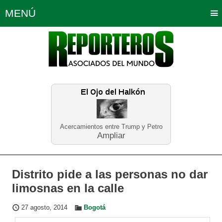
MENÚ
Portada
Política
Opinión
Bogotá
Internacionales
Planeta Tierra
Deportes
Económicas
Regiones
Judiciales
Tecnología
Salud
Turismo
Educación
Neira
Acercamientos entre Trump y Petro
Ampliar
Distrito pide a las personas no dar
limosnas en la calle
27 agosto, 2014
Bogotá