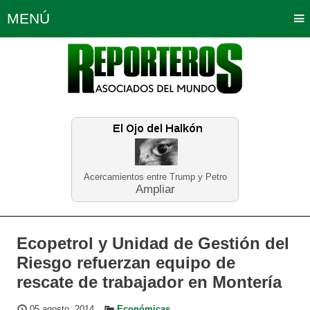
MENÚ
Portada
Política
Opinión
Bogotá
Internacionales
Planeta Tierra
Deportes
Económicas
Regiones
Judiciales
Tecnología
Salud
Turismo
Educación
Neira
Acercamientos entre Trump y Petro
Ampliar
Ecopetrol y Unidad de Gestión del
Riesgo refuerzan equipo de
rescate de trabajador en Montería
05 agosto, 2014
Económicas