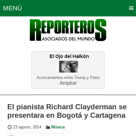
MENÚ
Portada
Política
Opinión
Bogotá
Internacionales
Planeta Tierra
Deportes
Económicas
Regiones
Judiciales
Tecnología
Salud
Turismo
Educación
Neira
Acercamientos entre Trump y Petro
Ampliar
El pianista Richard Clayderman se
presentara en Bogotá y Cartagena
23 agosto, 2014
Música