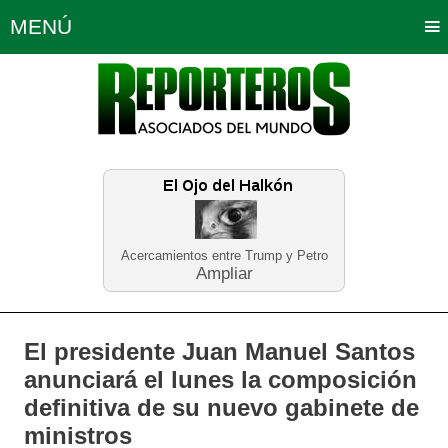
MENÚ
Portada
Política
Opinión
Bogotá
Internacionales
Planeta Tierra
Deportes
Económicas
Regiones
Judiciales
Tecnología
Salud
Turismo
Educación
Neira
Acercamientos entre Trump y Petro
Ampliar
El presidente Juan Manuel Santos
anunciará el lunes la composición
definitiva de su nuevo gabinete de
ministros