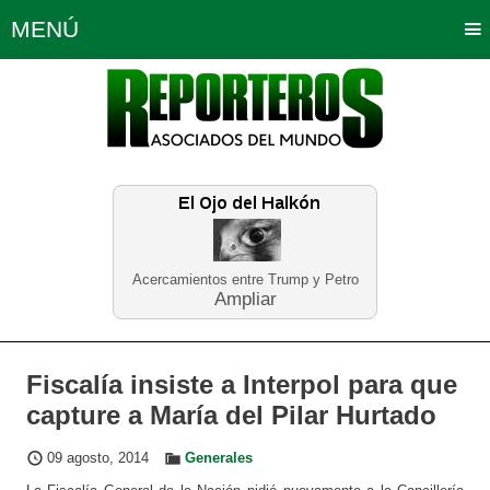
MENÚ
Portada
Política
Opinión
Bogotá
Internacionales
Planeta Tierra
Deportes
Económicas
Regiones
Judiciales
Tecnología
Salud
Turismo
Educación
Neira
Acercamientos entre Trump y Petro
Ampliar
Fiscalía insiste a Interpol para que
capture a María del Pilar Hurtado
09 agosto, 2014
Generales