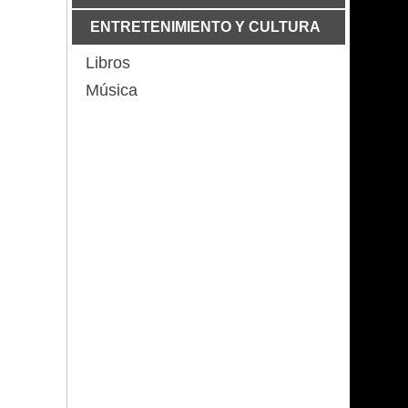
por primera vez y dio duro relato
Libertad bajo fuego: declaración del
ENTRETENIMIENTO Y CULTURA
ABR 12 2025
GRUPO LOS PERIODIST@S
La Patria Potestad no le
corresponde al Estado dice la Abogada
Libros
MAR 29 2026
Murió Aura Lucía Mera,
de Familia Cecilia Díez
periodista y columnista colombiana
Música
FEB 1 2025
El periodismo
MAR 24 2026
Guillermo Romero
colombiano debe recuperar su
Salamanca Comunicaciones CPB
credibilidad: Esteban Jaramillo
Un recuerdo de doña Lucy Nieto de
NOV 2 2024
Samper: La periodista de ágil escritura
Javier Hernández soñó
jugó y ganó
FEB 9 2026
El ejercicio periodístico
es determinante para la democracia:
Registrador Nacional Hernán Penagos
VER SECCIÓN
VER SECCIÓN