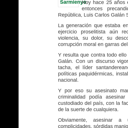
Hoy hace 25 años e
entonces precandi
República, Luis Carlos Galán 
La generación que estaba en
ejercicio proselitista aún
violencia, su dolor, su desc
corrupción moral en garras del
Y resulta que contra todo ello 
Galán. Con un discurso vigor
tacha, el líder santanderea
políticas paquidérmicas, inst
nacional.
Y por eso su asesinato mar
criminalidad podía asesina
custodiado del país, con la fa
de la suerte de cualquiera.
Obviamente, asesinar a u
complicidades, sórdidas maniob