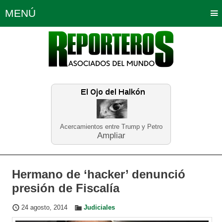
MENÚ
Portada
Política
Opinión
Bogotá
Internacionales
Planeta Tierra
Deportes
Económicas
Regiones
Judiciales
Tecnología
Salud
Turismo
Educación
Neira
Acercamientos entre Trump y Petro
Ampliar
Hermano de ‘hacker’ denunció
presión de Fiscalía
24 agosto, 2014
Judiciales