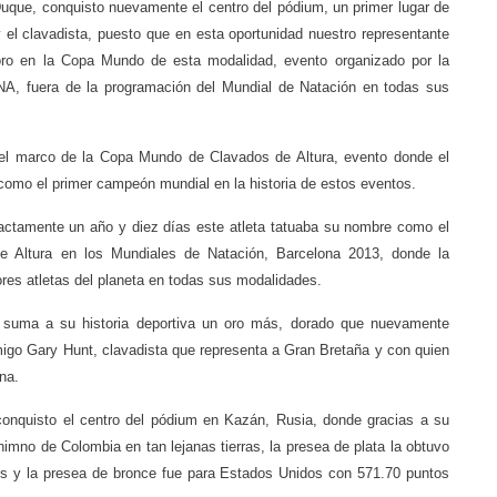
uque, conquisto nuevamente el centro del pódium, un primer lugar de
 y el clavadista, puesto que en esta oportunidad nuestro representante
 oro en la Copa Mundo de esta modalidad, evento organizado por la
INA, fuera de la programación del Mundial de Natación en todas sus
 el marco de la Copa Mundo de Clavados de Altura, evento donde el
como el primer campeón mundial en la historia de estos eventos.
xactamente un año y diez días este atleta tatuaba su nombre como el
 Altura en los Mundiales de Natación, Barcelona 2013, donde la
ores atletas del planeta en todas sus modalidades.
suma a su historia deportiva un oro más, dorado que nuevamente
igo Gary Hunt, clavadista que representa a Gran Bretaña y con quien
na.
conquisto el centro del pódium en Kazán, Rusia, donde gracias a su
himno de Colombia en tan lejanas tierras, la presea de plata la obtuvo
os y la presea de bronce fue para Estados Unidos con 571.70 puntos