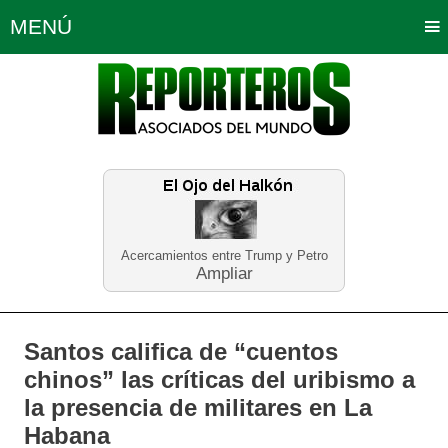
MENÚ
Portada
Política
Opinión
Bogotá
Internacionales
Planeta Tierra
Deportes
Económicas
Regiones
Judiciales
Tecnología
Salud
Turismo
Educación
Neira
Acercamientos entre Trump y Petro
Ampliar
Santos califica de “cuentos
chinos” las críticas del uribismo a
la presencia de militares en La
Habana