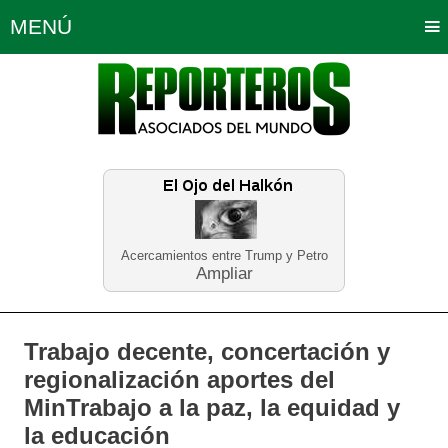
MENÚ
Portada
Política
Opinión
Bogotá
Internacionales
Planeta Tierra
Deportes
Económicas
Regiones
Judiciales
Tecnología
Salud
Turismo
Educación
Neira
Acercamientos entre Trump y Petro
Ampliar
Trabajo decente, concertación y
regionalización aportes del
MinTrabajo a la paz, la equidad y
la educación