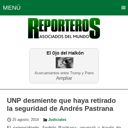
MENÚ
Portada
Política
Opinión
Bogotá
Internacionales
Planeta Tierra
Deportes
Económicas
Regiones
Judiciales
Tecnología
Salud
Turismo
Educación
Neira
Acercamientos entre Trump y Petro
Ampliar
UNP desmiente que haya retirado
la seguridad de Andrés Pastrana
25 agosto, 2014
Judiciales
El expresidente, Andrés Pastrana, anunció a través de