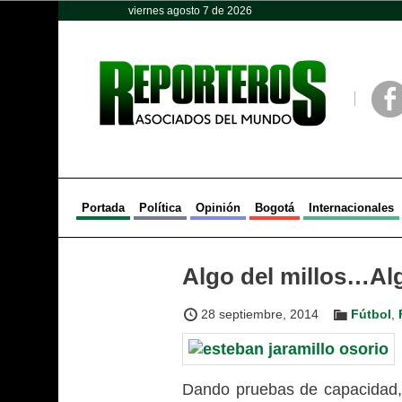
viernes agosto 7 de 2026
Opinión
Política
Deportes
Face
Portada
Política
Opinión
Bogotá
Internacionales
Algo del millos…Al
28 septiembre, 2014
Fútbol
,
Dando pruebas de capacidad, 