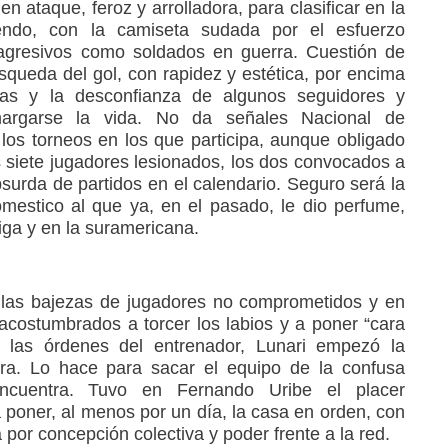
n ataque, feroz y arrolladora, para clasificar en la
iendo, con la camiseta sudada por el esfuerzo
n agresivos como soldados en guerra. Cuestión de
úsqueda del gol, con rapidez y estética, por encima
vas y la desconfianza de algunos seguidores y
margarse la vida. No da señales Nacional de
los torneos en los que participa, aunque obligado
s siete jugadores lesionados, los dos convocados a
absurda de partidos en el calendario. Seguro será la
estico al que ya, en el pasado, le dio perfume,
liga y en la suramericana.
n las bajezas de jugadores no comprometidos y en
 acostumbrados a torcer los labios y a poner “cara
 las órdenes del entrenador, Lunari empezó la
era. Lo hace para sacar el equipo de la confusa
ncuentra. Tuvo en Fernando Uribe el placer
 poner, al menos por un día, la casa en orden, con
 por concepción colectiva y poder frente a la red.