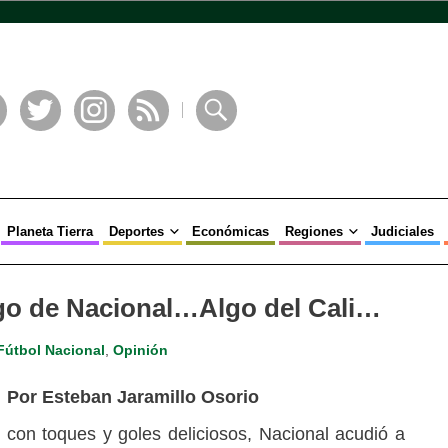
book
Twitter
Instagram
RSS
Buscar
Planeta Tierra
Deportes
Económicas
Regiones
Judiciales
go de Nacional…Algo del Cali…
Fútbol Nacional
,
Opinión
Por Esteban Jaramillo Osorio
con toques y goles deliciosos, Nacional acudió a