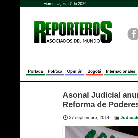
viernes agosto 7 de 2026
Opinión
Política
Deportes
Face
Portada
Política
Opinión
Bogotá
Internacionales
Asonal Judicial anu
Reforma de Podere
27 septiembre, 2014
Judicial