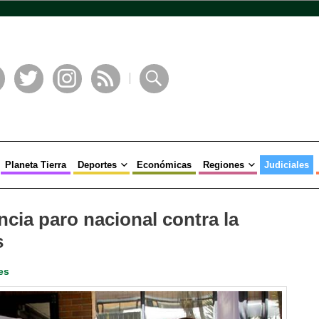
book
Twitter
Instagram
RSS
Buscar
Planeta Tierra
Deportes
Económicas
Regiones
Judiciales
ncia paro nacional contra la
s
es