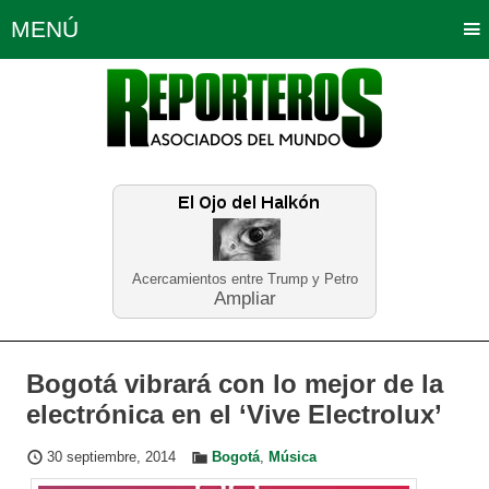
MENÚ
Portada
Política
Opinión
Bogotá
Internacionales
Planeta Tierra
Deportes
Económicas
Regiones
Judiciales
Tecnología
Salud
Turismo
Educación
Neira
Acercamientos entre Trump y Petro
Ampliar
Bogotá vibrará con lo mejor de la
electrónica en el ‘Vive Electrolux’
30 septiembre, 2014
Bogotá
,
Música