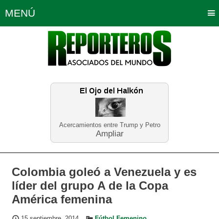
MENÚ
Portada
Política
Opinión
Bogotá
Internacionales
Planeta Tierra
Deportes
Económicas
Regiones
Judiciales
Tecnología
Salud
Turismo
Educación
Neira
Acercamientos entre Trump y Petro
Ampliar
Colombia goleó a Venezuela y es
líder del grupo A de la Copa
América femenina
15 septiembre, 2014
Fútbol Femenino