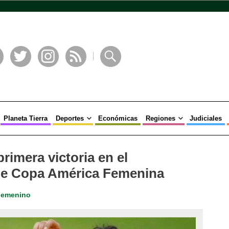
book
Twitter
Instagram
RSS
Buscar
Planeta Tierra
Deportes
Económicas
Regiones
Judiciales
imera victoria en el
 de Copa América Femenina
Femenino