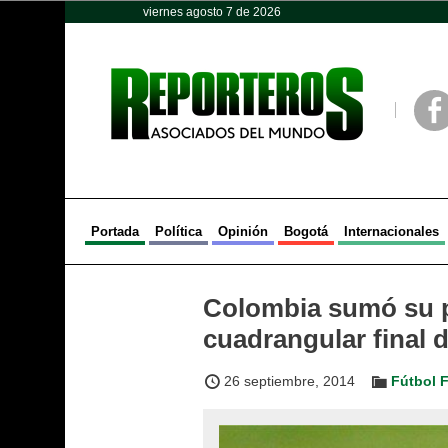
viernes agosto 7 de 2026
Opinión
Política
Deportes
Face
Portada
Política
Opinión
Bogotá
Internacionales
Colombia sumó su pr
cuadrangular final
26 septiembre, 2014
Fútbol 