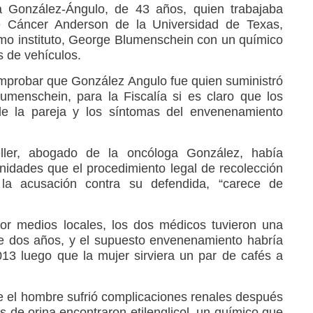
a González-Ángulo, de 43 años, quien trabajaba
 Cáncer Anderson de la Universidad de Texas,
mo instituto, George Blumenschein con un químico
s de vehículos.
mprobar que González Angulo fue quien suministró
lumenschein, para la Fiscalía si es claro que los
de la pareja y los síntomas del envenenamiento
ler, abogado de la oncóloga González, había
idades que el procedimiento legal de recolección
la acusación contra su defendida, “carece de
or medios locales, los dos médicos tuvieron una
e dos años, y el supuesto envenenamiento habría
13 luego que la mujer sirviera un par de cafés a
ue el hombre sufrió complicaciones renales después
as de orina encontraron etilenglicol, un químico que