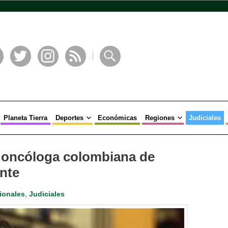
book
Twitter
Instagram
RSS
Buscar
Planeta Tierra
Deportes
Económicas
Regiones
Judiciales
a oncóloga colombiana de
nte
ionales
,
Judiciales