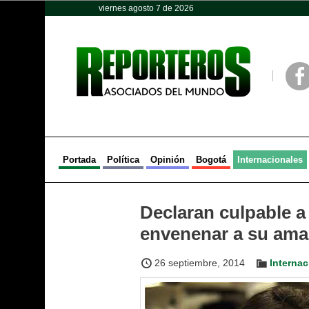
viernes agosto 7 de 2026
Opinión
Política
Deportes
Face
Portada
Política
Opinión
Bogotá
Internacionales
Declaran culpable 
envenenar a su ama
26 septiembre, 2014
Internac