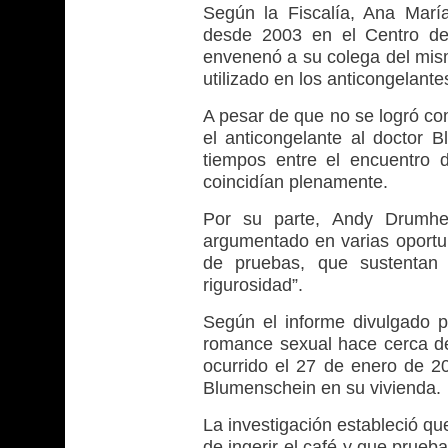
Según la Fiscalía, Ana Marí
desde 2003 en el Centro de
envenenó a su colega del mis
utilizado en los anticongelante
A pesar de que no se logró co
el anticongelante al doctor B
tiempos entre el encuentro 
coincidían plenamente.
Por su parte, Andy Drumhel
argumentado en varias oportun
de pruebas, que sustentan 
rigurosidad”.
Según el informe divulgado p
romance sexual hace cerca d
ocurrido el 27 de enero de 20
Blumenschein en su vivienda.
La investigación estableció q
de ingerir el café y que prueb