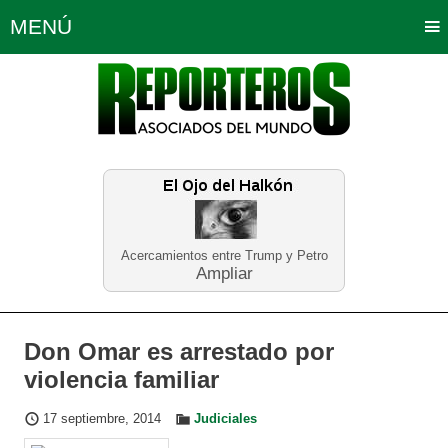
MENÚ
Portada
Política
Opinión
Bogotá
Internacionales
Planeta Tierra
Deportes
Económicas
Regiones
Judiciales
Tecnología
Salud
Turismo
Educación
Neira
Acercamientos entre Trump y Petro
Ampliar
Don Omar es arrestado por
violencia familiar
17 septiembre, 2014
Judiciales