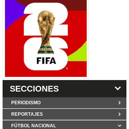
SECCIONES
PERIODISMO
REPORTAJES
JUN 6 2026
Los Periodist@s
El silencio del poder. Hay otro mártir de la
FÚTBOL NACIONAL
MAR 6 2026