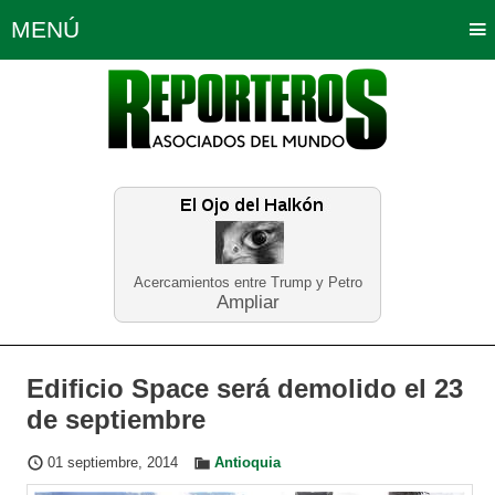
MENÚ
Portada
Política
Opinión
Bogotá
Internacionales
Planeta Tierra
Deportes
Económicas
Regiones
Judiciales
Tecnología
Salud
Turismo
Educación
Neira
Acercamientos entre Trump y Petro
Ampliar
Edificio Space será demolido el 23
de septiembre
01 septiembre, 2014
Antioquia