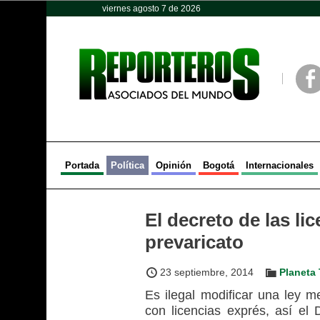
viernes agosto 7 de 2026
Opinión
Política
Deportes
Face
Portada
Política
Opinión
Bogotá
Internacionales
El decreto de las li
prevaricato
23 septiembre, 2014
Planeta 
Es ilegal modificar una ley m
con licencias exprés, así el