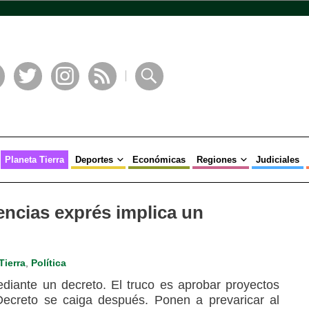
book
Twitter
Instagram
RSS
Buscar
Planeta Tierra
Deportes
Económicas
Regiones
Judiciales
cencias exprés implica un
Tierra
,
Política
ediante un decreto. El truco es aprobar proyectos
 Decreto se caiga después. Ponen a prevaricar al