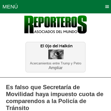
MENÚ
Portada
Política
Opinión
Bogotá
Internacionales
Planeta Tierra
Deportes
Económicas
Regiones
Judiciales
Tecnología
Salud
Turismo
Educación
Neira
Acercamientos entre Trump y Petro
Ampliar
Es falso que Secretaría de
Movilidad haya impuesto cuota de
comparendos a la Policía de
Tránsito