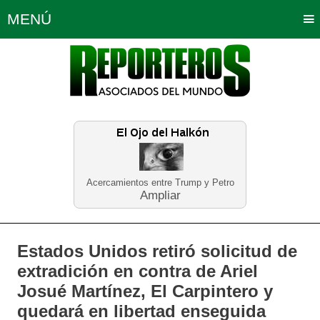
MENÚ
Portada
Política
Opinión
Bogotá
Internacionales
Planeta Tierra
Deportes
Económicas
Regiones
Judiciales
Tecnología
Salud
Turismo
Educación
Neira
Acercamientos entre Trump y Petro
Ampliar
Estados Unidos retiró solicitud de
extradición en contra de Ariel
Josué Martínez, El Carpintero y
quedará en libertad enseguida