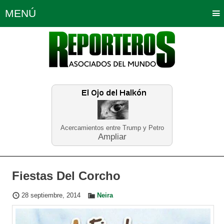
MENÚ
Portada
Política
Opinión
Bogotá
Internacionales
Planeta Tierra
Deportes
Económicas
Regiones
Judiciales
Tecnología
Salud
Turismo
Educación
Neira
Acercamientos entre Trump y Petro
Ampliar
Fiestas Del Corcho
28 septiembre, 2014
Neira