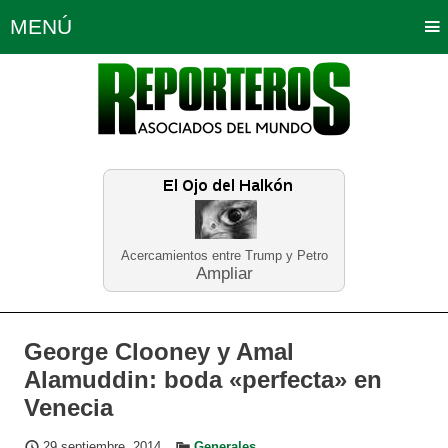
MENÚ
Portada
Política
Opinión
Bogotá
Internacionales
Planeta Tierra
Deportes
Económicas
Regiones
Judiciales
Tecnología
Salud
Turismo
Educación
Neira
Acercamientos entre Trump y Petro
Ampliar
George Clooney y Amal
Alamuddin: boda «perfecta» en
Venecia
29 septiembre, 2014
Generales