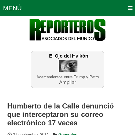
MENÚ
Portada
Política
Opinión
Bogotá
Internacionales
Planeta Tierra
Deportes
Económicas
Regiones
Judiciales
Tecnología
Salud
Turismo
Educación
Neira
Acercamientos entre Trump y Petro
Ampliar
Humberto de la Calle denunció
que interceptaron su correo
electrónico 17 veces
27 septiembre, 2014
Generales