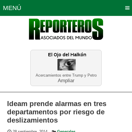
MENÚ
Portada
Política
Opinión
Bogotá
Internacionales
Planeta Tierra
Deportes
Económicas
Regiones
Judiciales
Tecnología
Salud
Turismo
Educación
Neira
Acercamientos entre Trump y Petro
Ampliar
Ideam prende alarmas en tres
departamentos por riesgo de
deslizamientos
28 septiembre, 2014
Generales