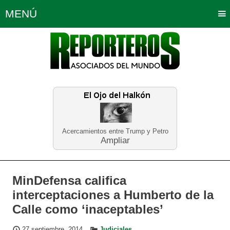
MENÚ
Portada
Política
Opinión
Bogotá
Internacionales
Planeta Tierra
Deportes
Económicas
Regiones
Judiciales
Tecnología
Salud
Turismo
Educación
Neira
Acercamientos entre Trump y Petro
Ampliar
MinDefensa califica
interceptaciones a Humberto de la
Calle como ‘inaceptables’
27 septiembre, 2014
Judiciales