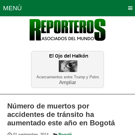
MENÚ
Portada
Política
Opinión
Bogotá
Internacionales
Planeta Tierra
Deportes
Económicas
Regiones
Judiciales
Tecnología
Salud
Turismo
Educación
Neira
Acercamientos entre Trump y Petro
Ampliar
Número de muertos por
accidentes de tránsito ha
aumentado este año en Bogotá
01 septiembre, 2014
Bogotá