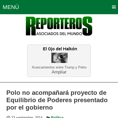
MENÚ
Portada
Política
Opinión
Bogotá
Internacionales
Planeta Tierra
Deportes
Económicas
Regiones
Judiciales
Tecnología
Salud
Turismo
Educación
Neira
Acercamientos entre Trump y Petro
Ampliar
Polo no acompañará proyecto de
Equilibrio de Poderes presentado
por el gobierno
23 septiembre, 2014
Política