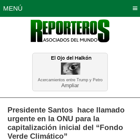
MENÚ
Portada
Política
Opinión
Bogotá
Internacionales
Planeta Tierra
Deportes
Económicas
Regiones
Judiciales
Tecnología
Salud
Turismo
Educación
Neira
Acercamientos entre Trump y Petro
Ampliar
Presidente Santos hace llamado
urgente en la ONU para la
capitalización inicial del “Fondo
Verde Climático”