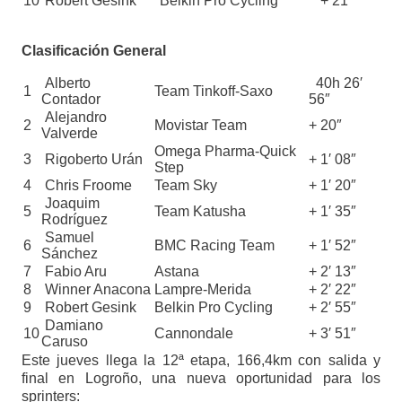
10
Robert Gesink
Belkin Pro Cycling
+ 21″
Clasificación General
Alberto
40h 26′
1
Team Tinkoff-Saxo
Contador
56″
Alejandro
2
Movistar Team
+ 20″
Valverde
Omega Pharma-Quick
3
Rigoberto Urán
+ 1′ 08″
Step
4
Chris Froome
Team Sky
+ 1′ 20″
Joaquim
5
Team Katusha
+ 1′ 35″
Rodríguez
Samuel
6
BMC Racing Team
+ 1′ 52″
Sánchez
7
Fabio Aru
Astana
+ 2′ 13″
8
Winner Anacona
Lampre-Merida
+ 2′ 22″
9
Robert Gesink
Belkin Pro Cycling
+ 2′ 55″
Damiano
10
Cannondale
+ 3′ 51″
Caruso
Este jueves llega la 12ª etapa, 166,4km con salida y
final en Logroño, una nueva oportunidad para los
sprinters: