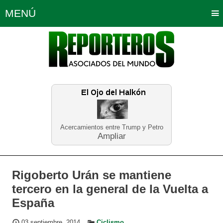
MENÚ
Portada
Política
Opinión
Bogotá
Internacionales
Planeta Tierra
Deportes
Económicas
Regiones
Judiciales
Tecnología
Salud
Turismo
Educación
Neira
Acercamientos entre Trump y Petro
Ampliar
Rigoberto Urán se mantiene
tercero en la general de la Vuelta a
España
03 septiembre, 2014
Ciclismo