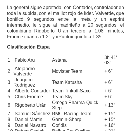
La general sigue apretada, con Contador, controlador en
toda la subida, con el maillot rojo de líder. Valverde, que
bonificó 9 segundos entre la meta y un esprint
intermedio, le sigue al madrileño a 20 segundos, el
colombiano Rigoberto Urán tercero a 1.08 minutos,
Froome cuarto a 1.21 y «Purito» quinto a 1.35.
Clasificación Etapa
3h 41′
1
Fabio Aru
Astana
03″
Alejandro
2
Movistar Team
+ 6″
Valverde
Joaquim
3
Team Katusha
+ 6″
Rodríguez
4
Alberto Contador
Team Tinkoff-Saxo
+ 6″
5
Chris Froome
Team Sky
+ 6″
Omega Pharma-Quick
6
Rigoberto Urán
+ 13″
Step
7
Samuel Sánchez
BMC Racing Team
+ 15″
8
Daniel Martin
Garmin-Sharp
+ 15″
9
Daniel Navarro
Cofidis
+ 16″