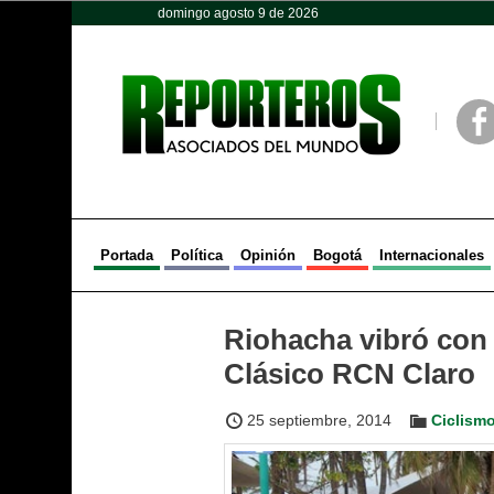
domingo agosto 9 de 2026
Opinión
Política
Deportes
Face
Portada
Política
Opinión
Bogotá
Internacionales
Riohacha vibró con 
Clásico RCN Claro
25 septiembre, 2014
Ciclism