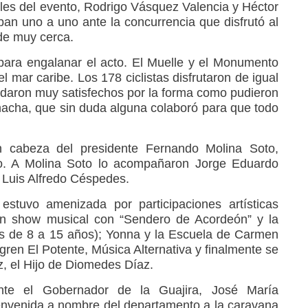
ales del evento, Rodrigo Vásquez Valencia y Héctor
ban uno a uno ante la concurrencia que disfrutó al
sde muy cerca.
, para engalanar el acto. El Muelle y el Monumento
el mar caribe. Los 178 ciclistas disfrutaron de igual
daron muy satisfechos por la forma como pudieron
ohacha, que sin duda alguna colaboró para que todo
 cabeza del presidente Fernando Molina Soto,
to. A Molina Soto lo acompañaron Jorge Eduardo
 Luis Alfredo Céspedes.
estuvo amenizada por participaciones artísticas
un show musical con “Sendero de Acordeón” y la
os de 8 a 15 años); Yonna y la Escuela de Carmen
gren El Potente, Música Alternativa y finalmente se
, el Hijo de Diomedes Díaz.
nte el Gobernador de la Guajira, José María
bienvenida a nombre del departamento a la caravana