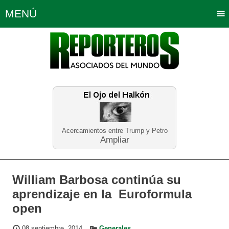
MENÚ
Portada
Política
Opinión
Bogotá
Internacionales
Planeta Tierra
Deportes
Económicas
Regiones
Judiciales
Tecnología
Salud
Turismo
Educación
Neira
Acercamientos entre Trump y Petro
Ampliar
William Barbosa continúa su
aprendizaje en la Euroformula
open
08 septiembre, 2014
Generales