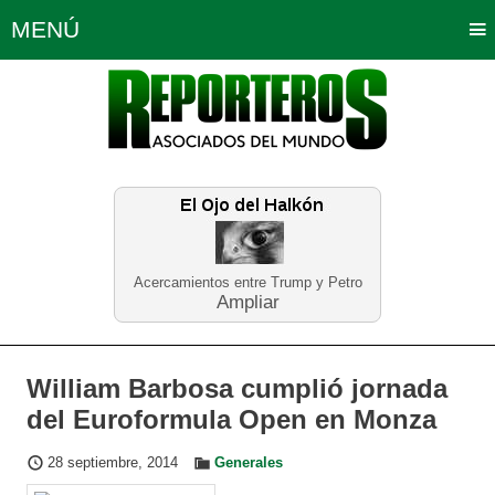
MENÚ
Portada
Política
Opinión
Bogotá
Internacionales
Planeta Tierra
Deportes
Económicas
Regiones
Judiciales
Tecnología
Salud
Turismo
Educación
Neira
Acercamientos entre Trump y Petro
Ampliar
William Barbosa cumplió jornada
del Euroformula Open en Monza
28 septiembre, 2014
Generales