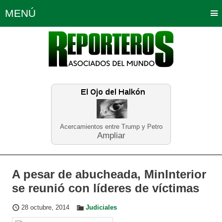
MENÚ
Portada
Política
Opinión
Bogotá
Internacionales
Planeta Tierra
Deportes
Económicas
Regiones
Judiciales
Tecnología
Salud
Turismo
Educación
Neira
Acercamientos entre Trump y Petro
Ampliar
A pesar de abucheada, MinInterior
se reunió con líderes de víctimas
28 octubre, 2014
Judiciales