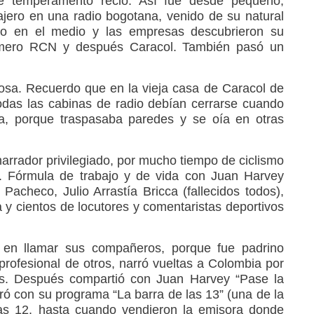
e temperamento recio. Así fue desde pequeño,
ro en una radio bogotana, venido de su natural
do en el medio y las empresas descubrieron su
rimero RCN y después Caracol. También pasó un
osa. Recuerdo que en la vieja casa de Caracol de
odas las cabinas de radio debían cerrarse cuando
ta, porque traspasaba paredes y se oía en otras
arrador privilegiado, por mucho tiempo de ciclismo
s. Fórmula de trabajo y de vida con Juan Harvey
checo, Julio Arrastía Bricca (fallecidos todos),
y cientos de locutores y comentaristas deportivos
n en llamar sus compañeros, porque fue padrino
profesional de otros, narró vueltas a Colombia por
s. Después compartió con Juan Harvey “Pase la
ró con su programa “La barra de las 13” (una de la
las 12, hasta cuando vendieron la emisora donde