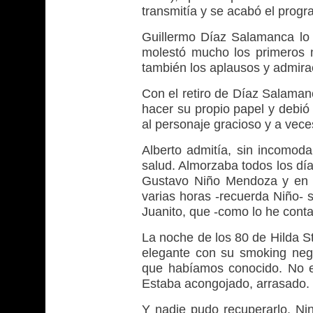
transmitía y se acabó el progr
Guillermo Díaz Salamanca lo 
molestó mucho los primeros 
también los aplausos y admirac
Con el retiro de Díaz Salaman
hacer su propio papel y debió
al personaje gracioso y a vec
Alberto admitía, sin incomod
salud. Almorzaba todos los dí
Gustavo Niño Mendoza y en la 
varias horas -recuerda Niño- 
Juanito, que -como lo he conta
La noche de los 80 de Hilda St
elegante con su smoking neg
que habíamos conocido. No e
Estaba acongojado, arrasado.
Y nadie pudo recuperarlo. Nin