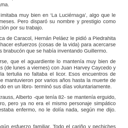
ama.
imitaba muy bien en ‘La Luciérnaga’, algo que le
meses. Pero disparó su nombre y prestigio como
ión por su trabajo.
ca de Caracol, Hernán Peláez le pidió a Piedrahita
 hacer esfuerzos (cosas de la vida) para acercarse
es brabucón que se había inventando Guillermo.
arse, que el aguardiente lo mantenía muy bien de
as (de lunes a viernes) con Juan Harvey Caycedo y
tertulia no faltaba el licor. Esos encuentros de
se mantuvieron por varios años hasta la muerte de
do en un libro- terminó sus días voluntariamente.
rauss, Alberto -que tenía 82- se mantenía erguido,
ro, pero ya no era el mismo personaje simpático
staba enfermo, no le dolía nada, según me dijo.
gún esfuerzo familiar. Todo el cariño y pechiches