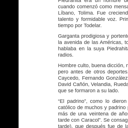
Piedrahita era un hombre d
cuando comenzó como mensaje
Líbano, Tolima. Fue crecien
talento y formidable voz. P
tiempo por Todelar.
Garganta prodigiosa y portent
la avenida de las Américas, t
hablaba en la suya Piedrahi
radios.
Hombre culto, buena dicción, n
pero antes de otros deporte
Caycedo, Fernando González Pa
David Cañón, Velandia, Rueda 
que se formaron a su lado.
“El padrino”, como lo diero
católico de muchos y padrino 
más de una veintena de año
tarde con Caracol”. Se consag
tarde), que después fue de 