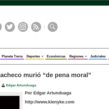
book
Twitter
Instagram
RSS
Buscar
Planeta Tierra
Deportes
Económicas
Regiones
Judiciales
 Pacheco murió “de pena moral”
Edgar Artunduaga
Por Edgar Artunduaga
http://www.kienyke.com