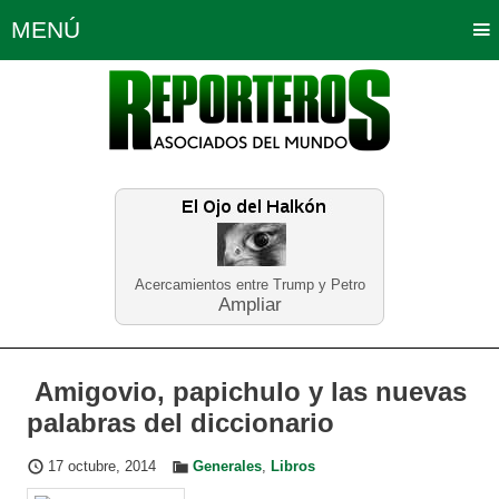
MENÚ
Portada
Política
Opinión
Bogotá
Internacionales
Planeta Tierra
Deportes
Económicas
Regiones
Judiciales
Tecnología
Salud
Turismo
Educación
Neira
Acercamientos entre Trump y Petro
Ampliar
Amigovio, papichulo y las nuevas
palabras del diccionario
17 octubre, 2014
Generales
,
Libros