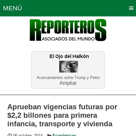
MENÚ
Portada
Política
Opinión
Bogotá
Internacionales
Planeta Tierra
Deportes
Económicas
Regiones
Judiciales
Tecnología
Salud
Turismo
Educación
Neira
Acercamientos entre Trump y Petro
Ampliar
Aprueban vigencias futuras por
$2,2 billones para primera
infancia, transporte y vivienda
06 octubre, 2014
Económicas