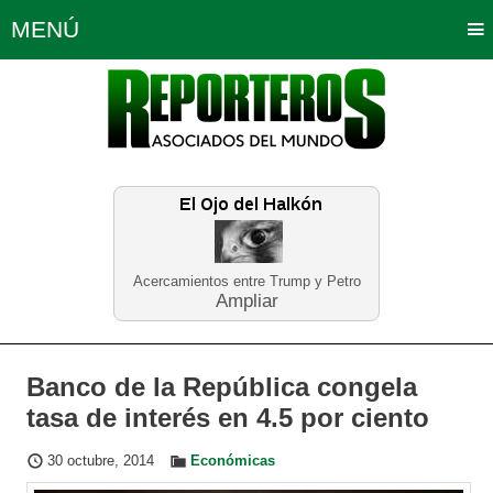
MENÚ
Portada
Política
Opinión
Bogotá
Internacionales
Planeta Tierra
Deportes
Económicas
Regiones
Judiciales
Tecnología
Salud
Turismo
Educación
Neira
Acercamientos entre Trump y Petro
Ampliar
Banco de la República congela
tasa de interés en 4.5 por ciento
30 octubre, 2014
Económicas