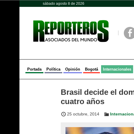
sábado agosto 8 de 2026
Opinión
Política
Deportes
Face
Portada
Política
Opinión
Bogotá
Internacionales
Brasil decide el do
cuatro años
25 octubre, 2014
Internacion